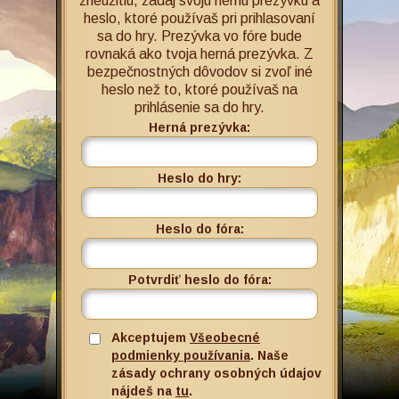
zneužitiu, zadaj svoju hernú prezývku a
heslo, ktoré používaš pri prihlasovaní
sa do hry. Prezývka vo fóre bude
rovnaká ako tvoja herná prezývka. Z
bezpečnostných dôvodov si zvoľ iné
heslo než to, ktoré používaš na
prihlásenie sa do hry.
Herná prezývka:
Heslo do hry:
Heslo do fóra:
Potvrdiť heslo do fóra:
Akceptujem
Všeobecné
podmienky používania
. Naše
zásady ochrany osobných údajov
nájdeš na
tu
.